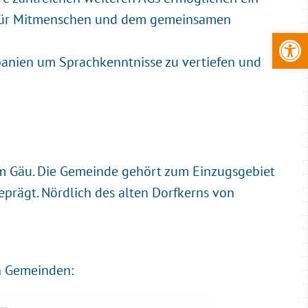
g für Mitmenschen und dem gemeinsamen
Open
Spanien um Sprachkenntnisse zu vertiefen und
em Gäu. Die Gemeinde gehört zum Einzugsgebiet
eprägt. Nördlich des alten Dorfkerns von
en Gemeinden: