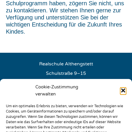
Schulprogramm haben, zögern Sie nicht, uns
zu kontaktieren. Wir stehen Ihnen gerne zur
Verfügung und unterstützen Sie bei der
wichtigen Entscheidung für die Zukunft Ihres
Kindes.
Realschule Althengstett
Schulstraße 9–15
75382 Althengstett
Cookie-Zustimmung
E-Mail:
info@rs-althengstett.de
verwalten
Um ein optimales Erlebnis zu bieten, verwenden wir Technologien wie
Sie erreichen unser Sekretariat
Cookies, um Geräteinformationen zu speichern und/oder darauf
Montag – Freitag: 07:30 – 12:00 Uhr
zuzugreifen. Wenn Sie diesen Technologien zustimmen, können wir
Daten wie das Surfverhalten oder eindeutige IDs auf dieser Website
Montag + Mittwoch: 14:30 – 15:30 Uhr
verarbeiten. Wenn Sie Ihre Zustimmung nicht erteilen oder