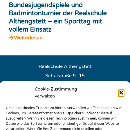
Bundesjugendspiele und
Badmintonturnier der Realschule
Althengstett – ein Sporttag mit
vollem Einsatz
Weiterlesen
Realschule Althengstett
Schulstraße 9–15
75382 Althengstett
Cookie-Zustimmung
E-Mail:
info@rs-althengstett.de
verwalten
Um ein optimales Erlebnis zu bieten, verwenden wir Technologien wie
Sie erreichen unser Sekretariat
Cookies, um Geräteinformationen zu speichern und/oder darauf
Montag – Freitag: 07:30 – 12:00 Uhr
zuzugreifen. Wenn Sie diesen Technologien zustimmen, können wir
Daten wie das Surfverhalten oder eindeutige IDs auf dieser Website
Montag + Mittwoch: 14:30 – 15:30 Uhr
verarbeiten. Wenn Sie Ihre Zustimmung nicht erteilen oder