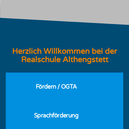
Unser Shop
Herzlich Willkommen bei der
Die RSA zum Mitnehmen
Realschule Althengstett
Hier klicken
Fördern / OGTA
Sprachförderung